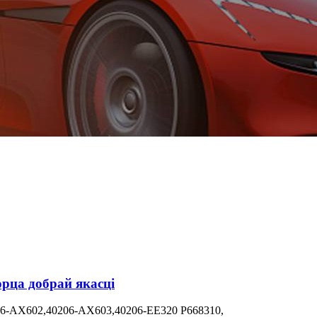
рца добрай якасці
206-AX602,40206-AX603,40206-EE320 P668310,