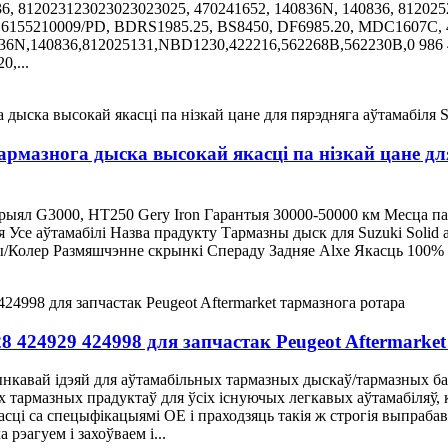
36, 812023123023023023025, 470241652, 140836N, 140836, 812025
, 16155210009/PD, BDRS1985.25, BS8450, DF6985.20, MDC1607C, 
836N,140836,812025131,NBD1230,422216,562268B,562230B,0 986 
,...
армазнога дыска высокай якасці па нізкай цане дл
тэрыял G3000, HT250 Gery Iron Гарантыя 30000-50000 км Месца 
се аўтамабілі Назва прадукту Тармазны дыск для Suzuki Solid 
/Колер Размяшчэнне скрынкі Спераду Задняе Alxe Якасць 100% 
 424929 424998 для запчастак Peugeot Aftermarke
нкавай ідэяй для аўтамабільных тармазных дыскаў/тармазных ба
х тармазных прадуктаў для ўсіх існуючых легкавых аўтамабіляў, 
сці са спецыфікацыямі OE і праходзяць такія ж строгія выпрабав
рэагуем і захоўваем i...