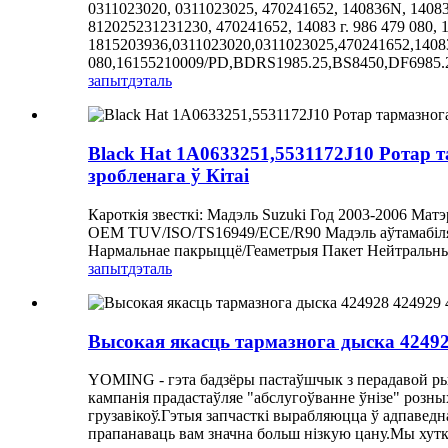
0311023020, 0311023025, 470241652, 140836N, 1408
812025231231230, 470241652, 14083 г. 986 479 080
1815203936,0311023020,0311023025,470241652,140
080,16155210009/PD,BDRS1985.25,BS8450,DF6985.20
запыт
дэталь
Black Hat 1A0633251,5531172J10 Ротар т
зробленага ў Кітаі
Кароткія звесткі: Мадэль Suzuki Год 2003-2006 Ма
OEM TUV/ISO/TS16949/ECE/R90 Мадэль аўтамабіля У
Нармальнае пакрыццё/Геаметрыя Пакет Нейтральны
запыт
дэталь
Высокая якасць тармазнога дыска 424928
YOMING - гэта бадзёры пастаўшчык з перадавой ры
кампанія прадастаўляе "абслугоўванне ўнізе" розны
грузавікоў.Гэтыя запчасткі вырабляюцца ў адпаведна
прапанаваць вам значна больш нізкую цану.Мы хутка 