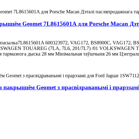
ыццём Geomet 7L8615601A для Porsche Macan Дэта
.спасылка7L8615601A 600323972, VAG172, BS8900C, VAG172, B
SWAGEN TOUAREG (7LA, 7L6, 201/7L7) /01 VOLKSWAGEN TOUA
 тармазнога дыска 28 мм Мінімальная таўшчыня 26 мм Цэнтрал
з пакрыццём Geomet з прасвідраванымі і прарэза