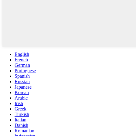
English
French
German
Portuguese
Spanish
Russian
Japanese
Korean
Arabic
Irish
Greek
Turkish
Italian
Danish
Romanian