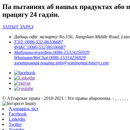
Па пытаннях аб нашых прадуктах або пр
працягу 24 гадзін.
ЗАПЫТ ЗАРАЗ
Дадаць офіс экспарту:
No.156, Jiangshan Middle Road, Lian
ТЭЛ.:
0086-532-86106687
ФАКС:
0086-532-86106687
Мабільны тэлефон:
0086-15314256929
Whatsapp/WeChat:
0086-15314256929
электронная пошта:
info@yomingmachinery.com
© Аўтарскае права - 2010-2021 : Усе правы абаронены.
- , , , , , ,
Адправіць ліст
Facebook
Linkedin
Twitter
Youtube