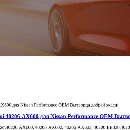
кі 40206-AX600 для Nissan Performance OEM Вытво
 Ref.40206-AX600, 40206-AX602, 40206-AX603, 40206-EE320,40