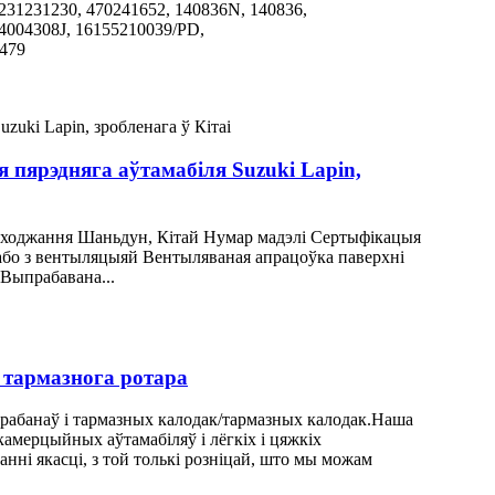
231231230, 470241652, 140836N, 140836,
4004308J, 16155210039/PD,
479
я пярэдняга аўтамабіля Suzuki Lapin,
паходжання Шаньдун, Кітай Нумар мадэлі Сертыфікацыя
або з вентыляцыяй Вентыляваная апрацоўка паверхні
Выпрабавана...
t тармазнога ротара
рабанаў і тармазных калодак/тармазных калодак.Наша
камерцыйных аўтамабіляў і лёгкіх і цяжкіх
анні якасці, з той толькі розніцай, што мы можам