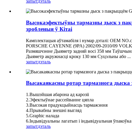
запыт
дэталь
Высокаэфектыўны тармазны дыск з пакр
зробленыя ў Кітаі
Камплектацыя аўтамабіля і нумар дэталі: OEM NO
PORSCHE CAYENNE (9PA) 2002/09-2010/09 VOLK
Размяшчэнне Дыяметр задняй восі 358 мм Таўшчыня
Дыяметр акружнасці кроку 130 мм Суцэльны або ...
запыт
дэталь
Высакаякасны ротар тармазнога дыска 
1.Вышэйшая абарона ад карозіі
2.Эфектыўнае рассейванне цяпла
3.Высокая прадукцыйнасць тармажэння
4.Прывабны знешні выгляд
5.Graphic налада
6.Індывідуальны лагатып і індывідуальная ўпакоўка
запыт
дэталь