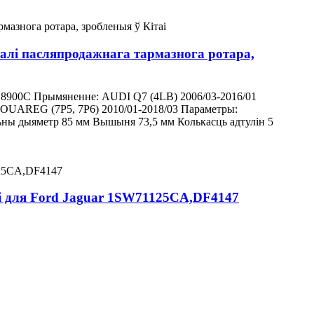
лі пасляпродажнага тармазнога ротара,
S8900C Прымяненне: AUDI Q7 (4LB) 2006/03-2016/01
REG (7P5, 7P6) 2010/01-2018/03 Параметры:
ьны дыяметр 85 мм Вышыня 73,5 мм Колькасць адтулін 5
мі для Ford Jaguar 1SW71125CA,DF4147