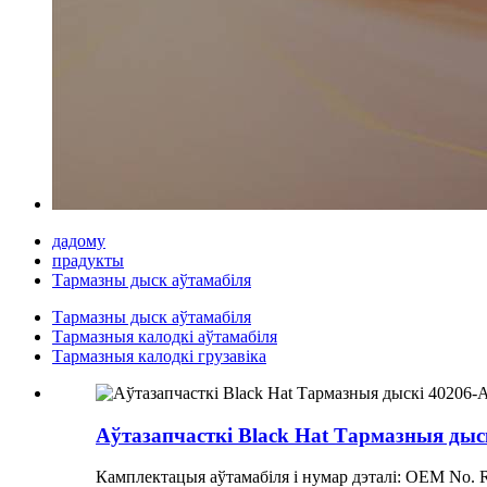
дадому
прадукты
Тармазны дыск аўтамабіля
Тармазны дыск аўтамабіля
Тармазныя калодкі аўтамабіля
Тармазныя калодкі грузавіка
Аўтазапчасткі Black Hat Тармазныя дыс
Камплектацыя аўтамабіля і нумар дэталі: OEM No.