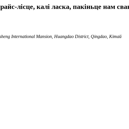
айс-лісце, калі ласка, пакіньце нам св
sheng International Mansion, Huangdao District, Qingdao, Кітай