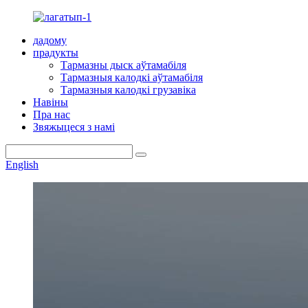
дадому
прадукты
Тармазны дыск аўтамабіля
Тармазныя калодкі аўтамабіля
Тармазныя калодкі грузавіка
Навіны
Пра нас
Звяжыцеся з намі
English