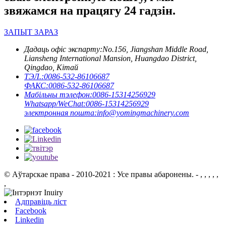
звяжамся на працягу 24 гадзін.
ЗАПЫТ ЗАРАЗ
Дадаць офіс экспарту:
No.156, Jiangshan Middle Road,
Liansheng International Mansion, Huangdao District,
Qingdao, Кітай
ТЭЛ.:
0086-532-86106687
ФАКС:
0086-532-86106687
Мабільны тэлефон:
0086-15314256929
Whatsapp/WeChat:
0086-15314256929
электронная пошта:
info@yomingmachinery.com
© Аўтарскае права - 2010-2021 : Усе правы абаронены.
- , , , , ,
,
Адправіць ліст
Facebook
Linkedin