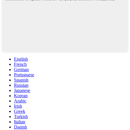
English
French
German
Portuguese
Spanish
Russian
Japanese
Korean
Arabic
Irish
Greek
Turkish
Italian
Danish