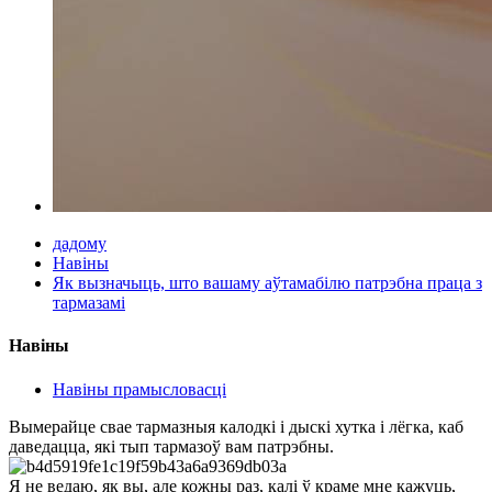
дадому
Навіны
Як вызначыць, што вашаму аўтамабілю патрэбна праца з
тармазамі
Навіны
Навіны прамысловасці
Вымерайце свае тармазныя калодкі і дыскі хутка і лёгка, каб
даведацца, які тып тармазоў вам патрэбны.
Я не ведаю, як вы, але кожны раз, калі ў краме мне кажуць,