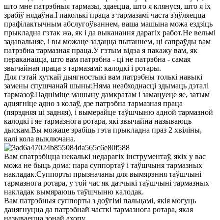
што мне патрэбныя тармазы, здаецца, што я клянуся, што я іх
зрабіў нядаўна.І паколькі праца з тармазамі часта з'яўляецца
прафілактычным абслугоўваннем, ваша машына можа ездзіць
прыкладна гэтак жа, як і да выканання дарагіх работ.Не вельмі
задавальняе, і вы можаце задацца пытаннем, ці сапраўды вам
патрэбна тармазная праца.У гэтым відэа я пакажу вам, як
пераканацца, што вам патрэбна - ці не патрэбна - самая
звычайная праца з тармазамі: калодкі і ротары.
Для гэтай хуткай дыягностыкі вам патрэбны толькі навыкі
замены спушчанай шыны;Няма неабходнасці здымаць дэталі
тармазоў.Падніміце машыну дамкратам і замацуеце яе, затым
адцягніце адно з колаў, дзе патрэбна тармазная праца
(пярэдняя ці задняя), і вымерайце таўшчыню адной тармазной
калодкі і яе тармазнога ротара, які звычайна называюць
дыскам.Вы можаце зрабіць гэта прыкладна праз 2 хвіліны,
калі кола выключана.
Вам спатрэбіцца некалькі недарагіх інструментаў, якіх у вас
можа не быць дома: пара суппортаў і таўшчыня тармазных
накладак.Суппорты прызначаны для вымярэння таўшчыні
тармазнога ротара, у той час як датчыкі таўшчыні тармазных
накладак вымяраюць таўшчыню калодак.
Вам патрэбныя суппорты з доўгімі пальцамі, якія могуць
дацягнуцца да патрэбнай часткі тармазнога ротара, якая
называецца зонай ахопу.