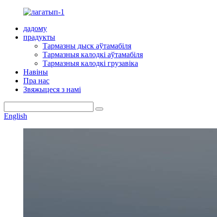
дадому
прадукты
Тармазны дыск аўтамабіля
Тармазныя калодкі аўтамабіля
Тармазныя калодкі грузавіка
Навіны
Пра нас
Звяжыцеся з намі
English