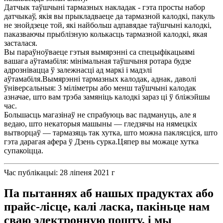
Датчык таўшчыні тармазных накладак - гэта просты набор
датчыкаў, якія вы прыкладваеце да тармазной калодкі, пакуль
не знойдзеце той, які найбольш адпавядае таўшчыні калодкі,
паказваючы прыблізную колькасць тармазной калодкі, якая
засталася.
Вы параўноўваеце гэтыя вымярэнні са спецыфікацыямі
вашага аўтамабіля: мінімальная таўшчыня ротара будзе
адрознівацца ў залежнасці ад маркі і мадэлі
аўтамабіля.Вымярэнні тармазных калодак, аднак, даволі
ўніверсальныя: 3 міліметры або менш таўшчыні калодак
азначае, што вам трэба замяніць калодкі зараз ці ў бліжэйшы
час.
Большасць магазінаў не спрабуюць вас падмануць, але я
ведаю, што некаторыя машыны — гледзячы на ​​нямецкіх
вытворцаў — тармазяць так хутка, што можна паклясціся, што
гэта дарагая афера ў Дзень сурка.Цяпер вы можаце хутка
супакоіцца.
Час публікацыі: 28 ліпеня 2021 г
Па пытаннях аб нашых прадуктах або
прайс-лісце, калі ласка, пакіньце нам
сваю электронную пошту, і мы